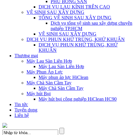
PHỦ BÓNG SÀN
DỊCH VỤ LAU KÍNH TRÊN CAO
VỆ SINH SAU XÂY DỰNG
TỔNG VỆ SINH SAU XÂY DỰNG
Dịch vụ tổng vệ sinh sau xây dựng chuyên
nghiệp TP.HCM
VỆ SINH SAU XÂY DỰNG
DỊCH VỤ PHUN KHỬ TRÙNG, KHỬ KHUẨN
DỊCH VỤ PHUN KHỬ TRÙNG, KHỬ
KHUẨN
Thương mại
Máy Lau Sàn Liên Hợp
Máy Lau Sàn Liên Hợp
Máy Phun Áp Lực
Máy phun áp lực HiClean
Máy Chà Sàn Cầm Tay
Máy Chà Sàn Cầm Tay
Máy hút Bụi
Máy hút bụi công nghiệp HiClean HC90
Tin tức
Tuyển dụng
Liên hệ