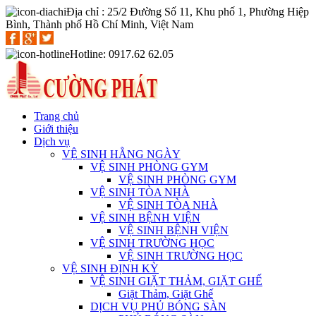
Địa chỉ : 25/2 Đường Số 11, Khu phố 1, Phường Hiệp
Bình, Thành phố Hồ Chí Minh, Việt Nam
Hotline: 0917.62 62.05
Trang chủ
Giới thiệu
Dịch vụ
VỆ SINH HẰNG NGÀY
VỆ SINH PHÒNG GYM
VỆ SINH PHÒNG GYM
VỆ SINH TÒA NHÀ
VỆ SINH TÒA NHÀ
VỆ SINH BỆNH VIỆN
VỆ SINH BỆNH VIỆN
VỆ SINH TRƯỜNG HỌC
VỆ SINH TRƯỜNG HỌC
VỆ SINH ĐỊNH KỲ
VỆ SINH GIẶT THẢM, GIẶT GHẾ
Giặt Thảm, Giặt Ghế
DỊCH VỤ PHỦ BÓNG SÀN