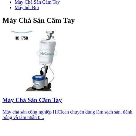
Máy Chà Sàn Cầm Tay
Máy hút Bụi
Máy Chà Sàn Cầm Tay
Máy Chà Sàn Cầm Tay
Máy chà sàn công nghiệp HiClean chuyên dùng làm sạch sàn, đánh
bóng và làm nhẵn b...
CÔNG TY TNHH PHÁT TRIỂN TM DV
CƯỜNG PHÁT