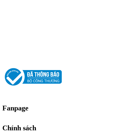
Địa chỉ : 25/2 Đường Số 11, Khu Phố 1, Phường Hiệp Bình, Thành
Phố Hồ Chí Minh, Việt Nam
Hotline: 0917 62 62 05
Email: cuongdt.cuongphatclean@gmail.com
Website: www.cuongphatclean.com
Người Đại Diện Pháp Luật: Đặng Thế Cường - Giám Đốc.
GPDKKD: 0312181880 do sở KH & ĐT TP.HCM cấp ngày 12/03/2013.
Fanpage
Chính sách