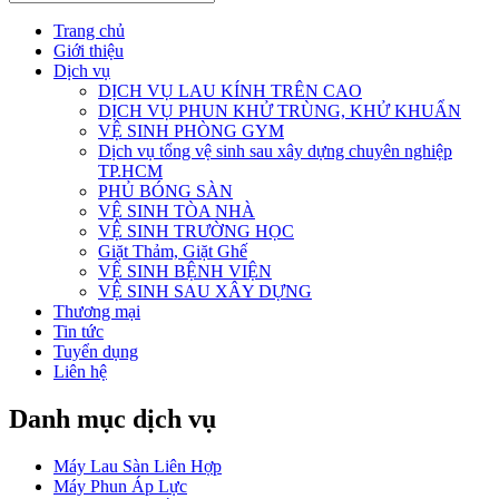
Trang chủ
Giới thiệu
Dịch vụ
DỊCH VỤ LAU KÍNH TRÊN CAO
DỊCH VỤ PHUN KHỬ TRÙNG, KHỬ KHUẨN
VỆ SINH PHÒNG GYM
Dịch vụ tổng vệ sinh sau xây dựng chuyên nghiệp
TP.HCM
PHỦ BÓNG SÀN
VỆ SINH TÒA NHÀ
VỆ SINH TRƯỜNG HỌC
Giặt Thảm, Giặt Ghế
VỆ SINH BỆNH VIỆN
VỆ SINH SAU XÂY DỰNG
Thương mại
Tin tức
Tuyển dụng
Liên hệ
Danh mục dịch vụ
Máy Lau Sàn Liên Hợp
Máy Phun Áp Lực