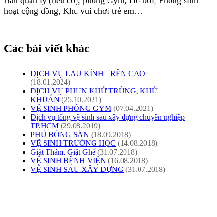
Ban quản lý (nếu có), phòng Gym, Hồ bơi, Phòng sinh
hoạt cộng đồng, Khu vui chơi trẻ em…
Các bài viết khác
DỊCH VỤ LAU KÍNH TRÊN CAO
(18.01.2024)
DỊCH VỤ PHUN KHỬ TRÙNG, KHỬ
KHUẨN
(25.10.2021)
VỆ SINH PHÒNG GYM
(07.04.2021)
Dịch vụ tổng vệ sinh sau xây dựng chuyên nghiệp
TP.HCM
(29.08.2019)
PHỦ BÓNG SÀN
(18.09.2018)
VỆ SINH TRƯỜNG HỌC
(14.08.2018)
Giặt Thảm, Giặt Ghế
(31.07.2018)
VỆ SINH BỆNH VIỆN
(16.08.2018)
VỆ SINH SAU XÂY DỰNG
(31.07.2018)
CÔNG TY TNHH PHÁT TRIỂN TM DV
CƯỜNG PHÁT