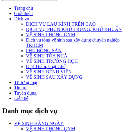
Trang chủ
Giới thiệu
Dịch vụ
DỊCH VỤ LAU KÍNH TRÊN CAO
DỊCH VỤ PHUN KHỬ TRÙNG, KHỬ KHUẨN
VỆ SINH PHÒNG GYM
Dịch vụ tổng vệ sinh sau xây dựng chuyên nghiệp
TP.HCM
PHỦ BÓNG SÀN
VỆ SINH TÒA NHÀ
VỆ SINH TRƯỜNG HỌC
Giặt Thảm, Giặt Ghế
VỆ SINH BỆNH VIỆN
VỆ SINH SAU XÂY DỰNG
Thương mại
Tin tức
Tuyển dụng
Liên hệ
Danh mục dịch vụ
VỆ SINH HẰNG NGÀY
VỆ SINH PHÒNG GYM