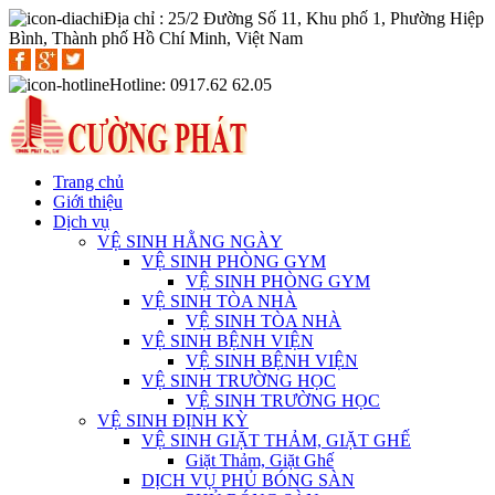
Địa chỉ : 25/2 Đường Số 11, Khu phố 1, Phường Hiệp
Bình, Thành phố Hồ Chí Minh, Việt Nam
Hotline: 0917.62 62.05
Trang chủ
Giới thiệu
Dịch vụ
VỆ SINH HẰNG NGÀY
VỆ SINH PHÒNG GYM
VỆ SINH PHÒNG GYM
VỆ SINH TÒA NHÀ
VỆ SINH TÒA NHÀ
VỆ SINH BỆNH VIỆN
VỆ SINH BỆNH VIỆN
VỆ SINH TRƯỜNG HỌC
VỆ SINH TRƯỜNG HỌC
VỆ SINH ĐỊNH KỲ
VỆ SINH GIẶT THẢM, GIẶT GHẾ
Giặt Thảm, Giặt Ghế
DỊCH VỤ PHỦ BÓNG SÀN