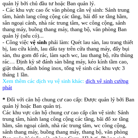
quản lý bởi chủ đầu tư hoặc Ban quản lý.
- Các khu vực cao ốc văn phòng cần vệ sinh: Sảnh trung
tâm, hành lang công cộng các tầng, bãi đổ xe tầng hầm,
sân ngoại cảnh, nhà rác trung tâm, wc công cộng, sảnh
thang máy, buồng thang máy, thang bộ, văn phòng Ban
quản lý (nếu có)...
- Công việc
vệ sinh
phải làm: Quét lau sàn, lau trang thiết
bị, lau cửa kính, lau dấu tay trên cửa thang máy, đẩy bụi
sàn, thu gom đổ rác, làm sạch wc, lau thang bộ, rửa thùng
rác… Định kỳ sẽ đánh sàn bằng máy, kéo kính tầm cao,
giặt thảm, đánh bóng inox, tổng vệ sinh các khu vực 3
tháng 1 lần.
Xem thêm các dịch vụ vệ sinh khác:
dịch vệ sinh cường
phát
*
Đối với căn hộ chung cư cao cấp: Được quản lý bởi Ban
quản lý hoặc Ban quản trị.
Các khu vực căn hộ chung cư cao cấp cần vệ sinh: Sảnh
trung tâm, hành lang công cộng các tầng, bãi đổ xe tầng
hầm, sân ngoại cảnh, nhà rác trung tâm, wc công cộng,
sảnh thang máy, buồng thang máy, thang bộ, văn phòng