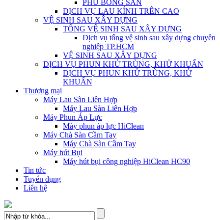
PHỦ BÓNG SÀN
DỊCH VỤ LAU KÍNH TRÊN CAO
VỆ SINH SAU XÂY DỰNG
TỔNG VỆ SINH SAU XÂY DỰNG
Dịch vụ tổng vệ sinh sau xây dựng chuyên
nghiệp TP.HCM
VỆ SINH SAU XÂY DỰNG
DỊCH VỤ PHUN KHỬ TRÙNG, KHỬ KHUẨN
DỊCH VỤ PHUN KHỬ TRÙNG, KHỬ
KHUẨN
Thương mại
Máy Lau Sàn Liên Hợp
Máy Lau Sàn Liên Hợp
Máy Phun Áp Lực
Máy phun áp lực HiClean
Máy Chà Sàn Cầm Tay
Máy Chà Sàn Cầm Tay
Máy hút Bụi
Máy hút bụi công nghiệp HiClean HC90
Tin tức
Tuyển dụng
Liên hệ