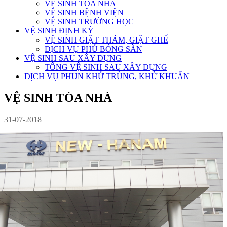
VỆ SINH TÒA NHÀ
VỆ SINH BỆNH VIỆN
VỆ SINH TRƯỜNG HỌC
VỆ SINH ĐỊNH KỲ
VỆ SINH GIẶT THẢM, GIẶT GHẾ
DỊCH VỤ PHỦ BÓNG SÀN
VỆ SINH SAU XÂY DỰNG
TỔNG VỆ SINH SAU XÂY DỰNG
DỊCH VỤ PHUN KHỬ TRÙNG, KHỬ KHUẨN
VỆ SINH TÒA NHÀ
31-07-2018