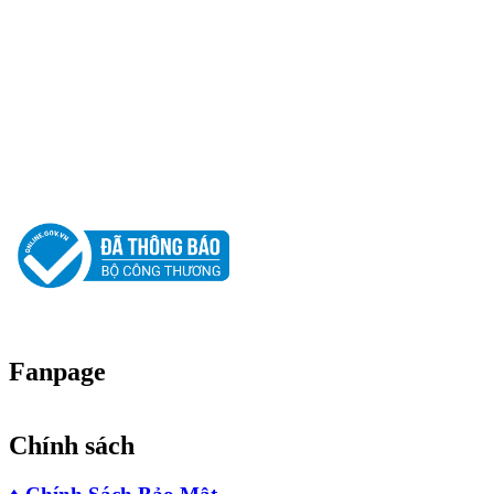
Địa chỉ : 25/2 Đường Số 11, Khu Phố 1, Phường Hiệp Bình, Thành
Phố Hồ Chí Minh, Việt Nam
Hotline: 0917 62 62 05
Email: cuongdt.cuongphatclean@gmail.com
Website: www.cuongphatclean.com
Người Đại Diện Pháp Luật: Đặng Thế Cường - Giám Đốc.
GPDKKD: 0312181880 do sở KH & ĐT TP.HCM cấp ngày 12/03/2013.
Fanpage
Chính sách