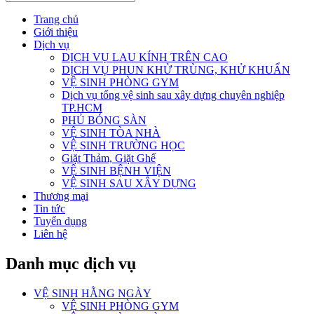
Trang chủ
Giới thiệu
Dịch vụ
DỊCH VỤ LAU KÍNH TRÊN CAO
DỊCH VỤ PHUN KHỬ TRÙNG, KHỬ KHUẨN
VỆ SINH PHÒNG GYM
Dịch vụ tổng vệ sinh sau xây dựng chuyên nghiệp
TP.HCM
PHỦ BÓNG SÀN
VỆ SINH TÒA NHÀ
VỆ SINH TRƯỜNG HỌC
Giặt Thảm, Giặt Ghế
VỆ SINH BỆNH VIỆN
VỆ SINH SAU XÂY DỰNG
Thương mại
Tin tức
Tuyển dụng
Liên hệ
Danh mục dịch vụ
VỆ SINH HẰNG NGÀY
VỆ SINH PHÒNG GYM