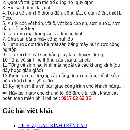
2. Quét và thu gom rác đổ đúng nơi quy định
3. Hút sạch bụi, đất, cát
4. Tổng vệ sinh hệ thống đèn, công tắc, ổ cấm điện, thiết bị
Pccc
5. Xử lý các vết bẩn, vết ố, vết kẹo cao su, sơn nước, sơn
dầu, các vết keo
6. Lau kính mặt trong và các khung kính
7. Chà sàn bằng máy công nghiệp
8. Hút nước dơ trên bề mặt sàn bằng máy hút nước công
nghiệp
9. Lau khô bề mặt sàn bằng cây lau chuyên dụng
10.Tổng vệ sinh hệ thống cầu thang, toilets
11.Tổng vệ sinh lau kính mặt ngoài và các khung kính (đu
dây hoặc giàn giáo)
12.Kiểm tra chất lượng các công đoạn đã làm, chỉnh sửa
nếu khách hàng yêu cầu
13.Ký nghiệm thu và bàn giao công trình cho khách hàng....
=> Hãy gọi ngay cho chúng tôi để được tư vấn, khảo sát
hoàn toàn miễn phí Hotline :
0917 62 62 05
Các bài viết khác
DỊCH VỤ LAU KÍNH TRÊN CAO