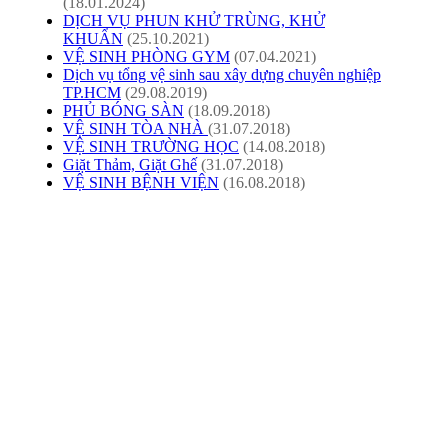
(18.01.2024)
DỊCH VỤ PHUN KHỬ TRÙNG, KHỬ
KHUẨN
(25.10.2021)
VỆ SINH PHÒNG GYM
(07.04.2021)
Dịch vụ tổng vệ sinh sau xây dựng chuyên nghiệp
TP.HCM
(29.08.2019)
PHỦ BÓNG SÀN
(18.09.2018)
VỆ SINH TÒA NHÀ
(31.07.2018)
VỆ SINH TRƯỜNG HỌC
(14.08.2018)
Giặt Thảm, Giặt Ghế
(31.07.2018)
VỆ SINH BỆNH VIỆN
(16.08.2018)
CÔNG TY TNHH PHÁT TRIỂN TM DV
CƯỜNG PHÁT
Địa chỉ : 25/2 Đường Số 11, Khu Phố 1, Phường Hiệp Bình, Thành
Phố Hồ Chí Minh, Việt Nam
Hotline: 0917 62 62 05
Email: cuongdt.cuongphatclean@gmail.com
Website: www.cuongphatclean.com
Người Đại Diện Pháp Luật: Đặng Thế Cường - Giám Đốc.