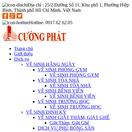
Địa chỉ : 25/2 Đường Số 11, Khu phố 1, Phường Hiệp
Bình, Thành phố Hồ Chí Minh, Việt Nam
Hotline: 0917.62 62.05
Trang chủ
Giới thiệu
Dịch vụ
VỆ SINH HẰNG NGÀY
VỆ SINH PHÒNG GYM
VỆ SINH PHÒNG GYM
VỆ SINH TÒA NHÀ
VỆ SINH TÒA NHÀ
VỆ SINH BỆNH VIỆN
VỆ SINH BỆNH VIỆN
VỆ SINH TRƯỜNG HỌC
VỆ SINH TRƯỜNG HỌC
VỆ SINH ĐỊNH KỲ
VỆ SINH GIẶT THẢM, GIẶT GHẾ
Giặt Thảm, Giặt Ghế
DỊCH VỤ PHỦ BÓNG SÀN