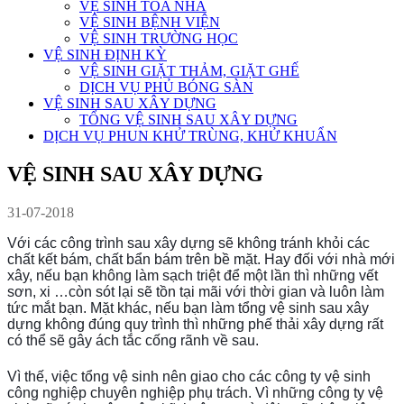
VỆ SINH TÒA NHÀ
VỆ SINH BỆNH VIỆN
VỆ SINH TRƯỜNG HỌC
VỆ SINH ĐỊNH KỲ
VỆ SINH GIẶT THẢM, GIẶT GHẾ
DỊCH VỤ PHỦ BÓNG SÀN
VỆ SINH SAU XÂY DỰNG
TỔNG VỆ SINH SAU XÂY DỰNG
DỊCH VỤ PHUN KHỬ TRÙNG, KHỬ KHUẨN
VỆ SINH SAU XÂY DỰNG
31-07-2018
Với các công trình sau xây dựng sẽ không tránh khỏi các
chất kết bám, chất bẩn bám trên bề mặt. Hay đối với nhà mới
xây, nếu bạn không làm sạch triệt để một lần thì những vết
sơn, xi …còn sót lại sẽ tồn tại mãi với thời gian và luôn làm
tức mắt bạn. Mặt khác, nếu bạn làm tổng vệ sinh sau xây
dựng không đúng quy trình thì những phế thải xây dựng rất
có thể sẽ gây ách tắc cống rãnh về sau.
Vì thế, việc tổng vệ sinh nên giao cho các công ty vệ sinh
công nghiệp chuyên nghiệp phụ trách. Vì những công ty vệ