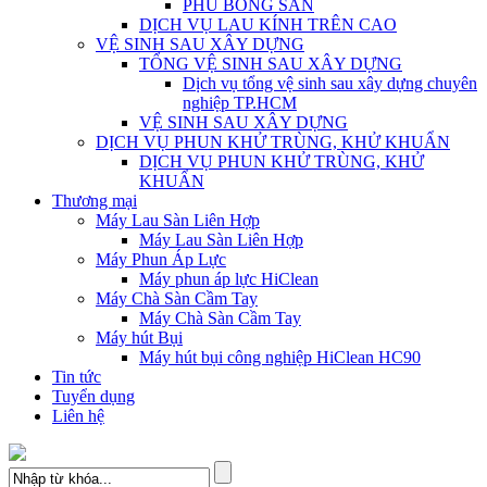
PHỦ BÓNG SÀN
DỊCH VỤ LAU KÍNH TRÊN CAO
VỆ SINH SAU XÂY DỰNG
TỔNG VỆ SINH SAU XÂY DỰNG
Dịch vụ tổng vệ sinh sau xây dựng chuyên
nghiệp TP.HCM
VỆ SINH SAU XÂY DỰNG
DỊCH VỤ PHUN KHỬ TRÙNG, KHỬ KHUẨN
DỊCH VỤ PHUN KHỬ TRÙNG, KHỬ
KHUẨN
Thương mại
Máy Lau Sàn Liên Hợp
Máy Lau Sàn Liên Hợp
Máy Phun Áp Lực
Máy phun áp lực HiClean
Máy Chà Sàn Cầm Tay
Máy Chà Sàn Cầm Tay
Máy hút Bụi
Máy hút bụi công nghiệp HiClean HC90
Tin tức
Tuyển dụng
Liên hệ