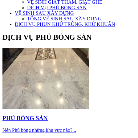
VỆ SINH GIẶT THẢM, GIẶT GHẾ
DỊCH VỤ PHỦ BÓNG SÀN
VỆ SINH SAU XÂY DỰNG
TỔNG VỆ SINH SAU XÂY DỰNG
DỊCH VỤ PHUN KHỬ TRÙNG, KHỬ KHUẨN
DỊCH VỤ PHỦ BÓNG SÀN
PHỦ BÓNG SÀN
Nên Phủ bóng những khu vực nào?...