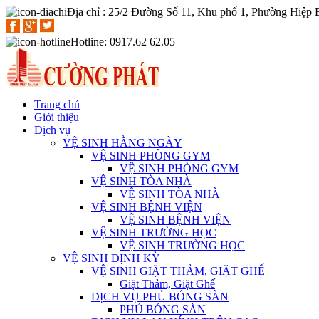
Địa chỉ : 25/2 Đường Số 11, Khu phố 1, Phường Hiệp
Hotline: 0917.62 62.05
Trang chủ
Giới thiệu
Dịch vụ
VỆ SINH HẰNG NGÀY
VỆ SINH PHÒNG GYM
VỆ SINH PHÒNG GYM
VỆ SINH TÒA NHÀ
VỆ SINH TÒA NHÀ
VỆ SINH BỆNH VIỆN
VỆ SINH BỆNH VIỆN
VỆ SINH TRƯỜNG HỌC
VỆ SINH TRƯỜNG HỌC
VỆ SINH ĐỊNH KỲ
VỆ SINH GIẶT THẢM, GIẶT GHẾ
Giặt Thảm, Giặt Ghế
DỊCH VỤ PHỦ BÓNG SÀN
PHỦ BÓNG SÀN