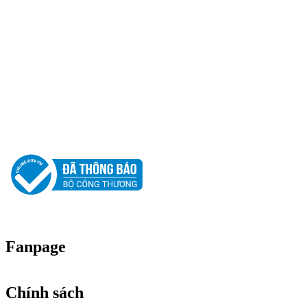
CÔNG TY TNHH PHÁT TRIỂN TM DV CƯỜNG
Địa chỉ : 25/2 Đường Số 11, Khu Phố 1, Phường Hiệp Bình, Thành Phố
Hotline: 0917 62 62 05
Email: cuongdt.cuongphatclean@gmail.com
Website: www.cuongphatclean.com
Người Đại Diện Pháp Luật: Đặng Thế Cường - Giám Đốc.
GPDKKD: 0312181880 do sở KH & ĐT TP.HCM cấp ngày 12/03/2013.
Fanpage
Chính sách