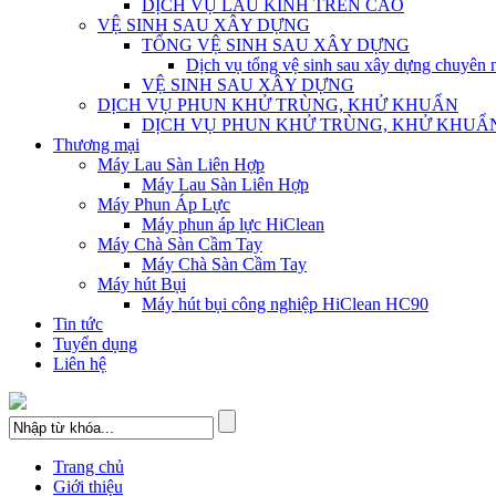
DỊCH VỤ LAU KÍNH TRÊN CAO
VỆ SINH SAU XÂY DỰNG
TỔNG VỆ SINH SAU XÂY DỰNG
Dịch vụ tổng vệ sinh sau xây dựng chuyê
VỆ SINH SAU XÂY DỰNG
DỊCH VỤ PHUN KHỬ TRÙNG, KHỬ KHUẨN
DỊCH VỤ PHUN KHỬ TRÙNG, KHỬ KHUẨ
Thương mại
Máy Lau Sàn Liên Hợp
Máy Lau Sàn Liên Hợp
Máy Phun Áp Lực
Máy phun áp lực HiClean
Máy Chà Sàn Cầm Tay
Máy Chà Sàn Cầm Tay
Máy hút Bụi
Máy hút bụi công nghiệp HiClean HC90
Tin tức
Tuyển dụng
Liên hệ
Trang chủ
Giới thiệu