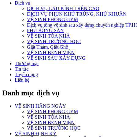
Dịch vụ
DỊCH VỤ LAU KÍNH TRÊN CAO
DỊCH VỤ PHUN KHỬ TRÙNG, KHỬ KHUẨN
VỆ SINH PHÒNG GYM
Dịch vụ tổng vệ sinh sau xây dựng chuyên nghiệp TP.
PHỦ BÓNG SÀN
VỆ SINH TÒA NHÀ
VỆ SINH TRƯỜNG HỌC
Giặt Thảm, Giặt Ghế
VỆ SINH BỆNH VIỆN
VỆ SINH SAU XÂY DỰNG
Thương mại
Tin tức
Tuyển dụng
Liên hệ
Danh mục dịch vụ
VỆ SINH HẰNG NGÀY
VỆ SINH PHÒNG GYM
VỆ SINH TÒA NHÀ
VỆ SINH BỆNH VIỆN
VỆ SINH TRƯỜNG HỌC
VỆ SINH ĐỊNH KỲ