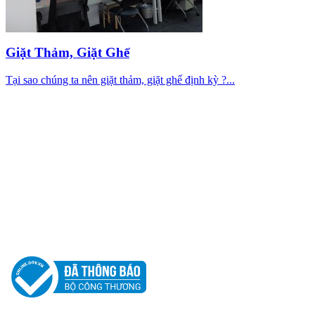
Giặt Thảm, Giặt Ghế
Tại sao chúng ta nên giặt thảm, giặt ghế định kỳ ?...
CÔNG TY TNHH PHÁT TRIỂN TM DV CƯỜNG
Địa chỉ : 25/2 Đường Số 11, Khu Phố 1, Phường Hiệp Bình, Thành Phố
Hotline: 0917 62 62 05
Email: cuongdt.cuongphatclean@gmail.com
Website: www.cuongphatclean.com
Người Đại Diện Pháp Luật: Đặng Thế Cường - Giám Đốc.
GPDKKD: 0312181880 do sở KH & ĐT TP.HCM cấp ngày 12/03/2013.