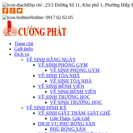
Địa chỉ : 25/2 Đường Số 11, Khu phố 1, Phường Hiệp
Hotline: 0917.62 62.05
Trang chủ
Giới thiệu
Dịch vụ
VỆ SINH HẰNG NGÀY
VỆ SINH PHÒNG GYM
VỆ SINH PHÒNG GYM
VỆ SINH TÒA NHÀ
VỆ SINH TÒA NHÀ
VỆ SINH BỆNH VIỆN
VỆ SINH BỆNH VIỆN
VỆ SINH TRƯỜNG HỌC
VỆ SINH TRƯỜNG HỌC
VỆ SINH ĐỊNH KỲ
VỆ SINH GIẶT THẢM, GIẶT GHẾ
Giặt Thảm, Giặt Ghế
DỊCH VỤ PHỦ BÓNG SÀN
PHỦ BÓNG SÀN