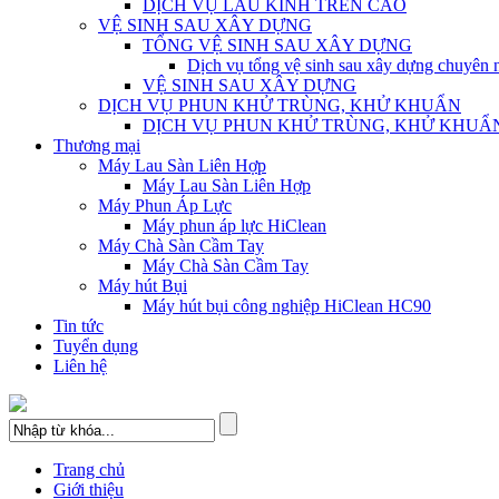
DỊCH VỤ LAU KÍNH TRÊN CAO
VỆ SINH SAU XÂY DỰNG
TỔNG VỆ SINH SAU XÂY DỰNG
Dịch vụ tổng vệ sinh sau xây dựng chuyê
VỆ SINH SAU XÂY DỰNG
DỊCH VỤ PHUN KHỬ TRÙNG, KHỬ KHUẨN
DỊCH VỤ PHUN KHỬ TRÙNG, KHỬ KHUẨ
Thương mại
Máy Lau Sàn Liên Hợp
Máy Lau Sàn Liên Hợp
Máy Phun Áp Lực
Máy phun áp lực HiClean
Máy Chà Sàn Cầm Tay
Máy Chà Sàn Cầm Tay
Máy hút Bụi
Máy hút bụi công nghiệp HiClean HC90
Tin tức
Tuyển dụng
Liên hệ
Trang chủ
Giới thiệu