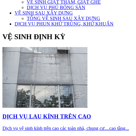
VỆ SINH GIẶT THẢM, GIẶT GHẾ
DỊCH VỤ PHỦ BÓNG SÀN
VỆ SINH SAU XÂY DỰNG
TỔNG VỆ SINH SAU XÂY DỰNG
DỊCH VỤ PHUN KHỬ TRÙNG, KHỬ KHUẨN
VỆ SINH ĐỊNH KỲ
DỊCH VỤ LAU KÍNH TRÊN CAO
Dịch vụ vệ sinh kính trên cao các toàn nhà, chung cư....cao tầng...