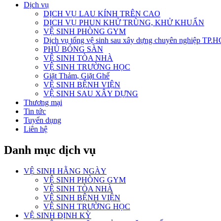
Dịch vụ
DỊCH VỤ LAU KÍNH TRÊN CAO
DỊCH VỤ PHUN KHỬ TRÙNG, KHỬ KHUẨN
VỆ SINH PHÒNG GYM
Dịch vụ tổng vệ sinh sau xây dựng chuyên nghiệp TP.
PHỦ BÓNG SÀN
VỆ SINH TÒA NHÀ
VỆ SINH TRƯỜNG HỌC
Giặt Thảm, Giặt Ghế
VỆ SINH BỆNH VIỆN
VỆ SINH SAU XÂY DỰNG
Thương mại
Tin tức
Tuyển dụng
Liên hệ
Danh mục dịch vụ
VỆ SINH HẰNG NGÀY
VỆ SINH PHÒNG GYM
VỆ SINH TÒA NHÀ
VỆ SINH BỆNH VIỆN
VỆ SINH TRƯỜNG HỌC
VỆ SINH ĐỊNH KỲ