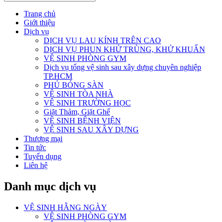
Trang chủ
Giới thiệu
Dịch vụ
DỊCH VỤ LAU KÍNH TRÊN CAO
DỊCH VỤ PHUN KHỬ TRÙNG, KHỬ KHUẨN
VỆ SINH PHÒNG GYM
Dịch vụ tổng vệ sinh sau xây dựng chuyên nghiệp
TP.HCM
PHỦ BÓNG SÀN
VỆ SINH TÒA NHÀ
VỆ SINH TRƯỜNG HỌC
Giặt Thảm, Giặt Ghế
VỆ SINH BỆNH VIỆN
VỆ SINH SAU XÂY DỰNG
Thương mại
Tin tức
Tuyển dụng
Liên hệ
Danh mục dịch vụ
VỆ SINH HẰNG NGÀY
VỆ SINH PHÒNG GYM