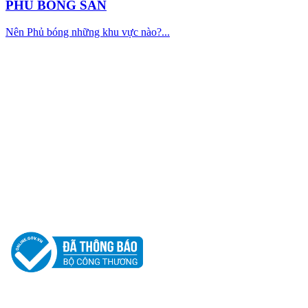
PHỦ BÓNG SÀN
Nên Phủ bóng những khu vực nào?...
CÔNG TY TNHH PHÁT TRIỂN TM DV
CƯỜNG PHÁT
Địa chỉ : 25/2 Đường Số 11, Khu Phố 1, Phường Hiệp Bình, Thành
Phố Hồ Chí Minh, Việt Nam
Hotline: 0917 62 62 05
Email: cuongdt.cuongphatclean@gmail.com
Website: www.cuongphatclean.com
Người Đại Diện Pháp Luật: Đặng Thế Cường - Giám Đốc.
GPDKKD: 0312181880 do sở KH & ĐT TP.HCM cấp ngày 12/03/2013.