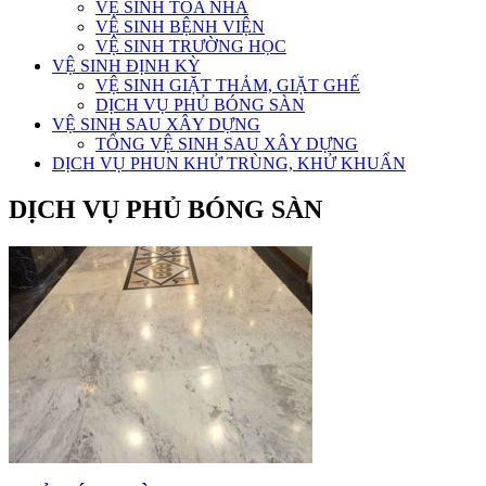
VỆ SINH TÒA NHÀ
VỆ SINH BỆNH VIỆN
VỆ SINH TRƯỜNG HỌC
VỆ SINH ĐỊNH KỲ
VỆ SINH GIẶT THẢM, GIẶT GHẾ
DỊCH VỤ PHỦ BÓNG SÀN
VỆ SINH SAU XÂY DỰNG
TỔNG VỆ SINH SAU XÂY DỰNG
DỊCH VỤ PHUN KHỬ TRÙNG, KHỬ KHUẨN
DỊCH VỤ PHỦ BÓNG SÀN