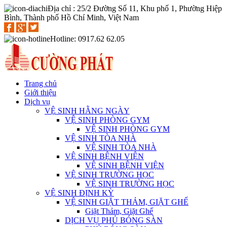
Địa chỉ : 25/2 Đường Số 11, Khu phố 1, Phường Hiệp
Bình, Thành phố Hồ Chí Minh, Việt Nam
Hotline: 0917.62 62.05
Trang chủ
Giới thiệu
Dịch vụ
VỆ SINH HẰNG NGÀY
VỆ SINH PHÒNG GYM
VỆ SINH PHÒNG GYM
VỆ SINH TÒA NHÀ
VỆ SINH TÒA NHÀ
VỆ SINH BỆNH VIỆN
VỆ SINH BỆNH VIỆN
VỆ SINH TRƯỜNG HỌC
VỆ SINH TRƯỜNG HỌC
VỆ SINH ĐỊNH KỲ
VỆ SINH GIẶT THẢM, GIẶT GHẾ
Giặt Thảm, Giặt Ghế
DỊCH VỤ PHỦ BÓNG SÀN