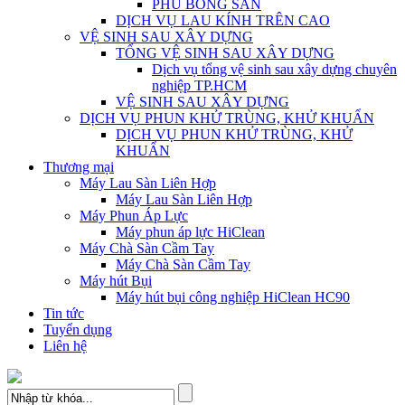
PHỦ BÓNG SÀN
DỊCH VỤ LAU KÍNH TRÊN CAO
VỆ SINH SAU XÂY DỰNG
TỔNG VỆ SINH SAU XÂY DỰNG
Dịch vụ tổng vệ sinh sau xây dựng chuyên
nghiệp TP.HCM
VỆ SINH SAU XÂY DỰNG
DỊCH VỤ PHUN KHỬ TRÙNG, KHỬ KHUẨN
DỊCH VỤ PHUN KHỬ TRÙNG, KHỬ
KHUẨN
Thương mại
Máy Lau Sàn Liên Hợp
Máy Lau Sàn Liên Hợp
Máy Phun Áp Lực
Máy phun áp lực HiClean
Máy Chà Sàn Cầm Tay
Máy Chà Sàn Cầm Tay
Máy hút Bụi
Máy hút bụi công nghiệp HiClean HC90
Tin tức
Tuyển dụng
Liên hệ