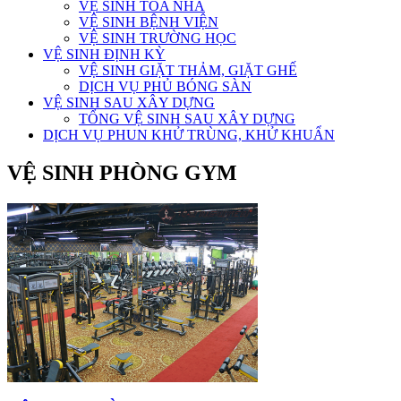
VỆ SINH TÒA NHÀ
VỆ SINH BỆNH VIỆN
VỆ SINH TRƯỜNG HỌC
VỆ SINH ĐỊNH KỲ
VỆ SINH GIẶT THẢM, GIẶT GHẾ
DỊCH VỤ PHỦ BÓNG SÀN
VỆ SINH SAU XÂY DỰNG
TỔNG VỆ SINH SAU XÂY DỰNG
DỊCH VỤ PHUN KHỬ TRÙNG, KHỬ KHUẨN
VỆ SINH PHÒNG GYM