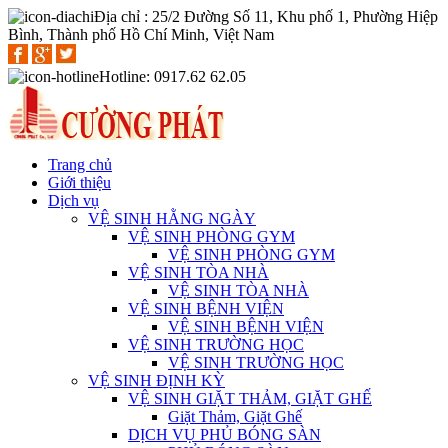
Địa chỉ : 25/2 Đường Số 11, Khu phố 1, Phường Hiệp
Bình, Thành phố Hồ Chí Minh, Việt Nam
Hotline: 0917.62 62.05
Trang chủ
Giới thiệu
Dịch vụ
VỆ SINH HẰNG NGÀY
VỆ SINH PHÒNG GYM
VỆ SINH PHÒNG GYM
VỆ SINH TÒA NHÀ
VỆ SINH TÒA NHÀ
VỆ SINH BỆNH VIỆN
VỆ SINH BỆNH VIỆN
VỆ SINH TRƯỜNG HỌC
VỆ SINH TRƯỜNG HỌC
VỆ SINH ĐỊNH KỲ
VỆ SINH GIẶT THẢM, GIẶT GHẾ
Giặt Thảm, Giặt Ghế
DỊCH VỤ PHỦ BÓNG SÀN