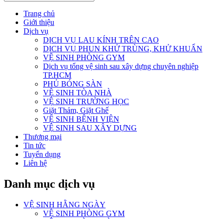
Trang chủ
Giới thiệu
Dịch vụ
DỊCH VỤ LAU KÍNH TRÊN CAO
DỊCH VỤ PHUN KHỬ TRÙNG, KHỬ KHUẨN
VỆ SINH PHÒNG GYM
Dịch vụ tổng vệ sinh sau xây dựng chuyên nghiệp
TP.HCM
PHỦ BÓNG SÀN
VỆ SINH TÒA NHÀ
VỆ SINH TRƯỜNG HỌC
Giặt Thảm, Giặt Ghế
VỆ SINH BỆNH VIỆN
VỆ SINH SAU XÂY DỰNG
Thương mại
Tin tức
Tuyển dụng
Liên hệ
Danh mục dịch vụ
VỆ SINH HẰNG NGÀY
VỆ SINH PHÒNG GYM