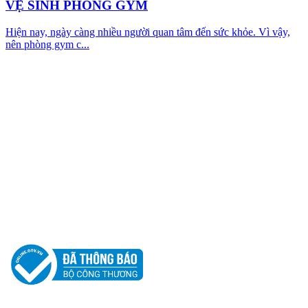
VỆ SINH PHÒNG GYM
Hiện nay, ngày càng nhiều người quan tâm đến sức khỏe. Vì vậy,
nên phòng gym c...
CÔNG TY TNHH PHÁT TRIỂN TM DV
CƯỜNG PHÁT
Địa chỉ : 25/2 Đường Số 11, Khu Phố 1, Phường Hiệp Bình, Thành
Phố Hồ Chí Minh, Việt Nam
Hotline: 0917 62 62 05
Email: cuongdt.cuongphatclean@gmail.com
Website: www.cuongphatclean.com
Người Đại Diện Pháp Luật: Đặng Thế Cường - Giám Đốc.
GPDKKD: 0312181880 do sở KH & ĐT TP.HCM cấp ngày 12/03/2013.