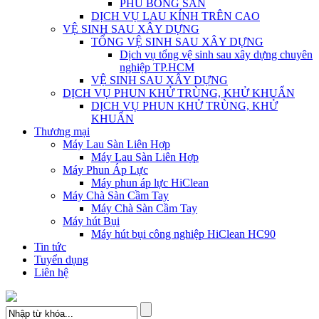
PHỦ BÓNG SÀN
DỊCH VỤ LAU KÍNH TRÊN CAO
VỆ SINH SAU XÂY DỰNG
TỔNG VỆ SINH SAU XÂY DỰNG
Dịch vụ tổng vệ sinh sau xây dựng chuyên
nghiệp TP.HCM
VỆ SINH SAU XÂY DỰNG
DỊCH VỤ PHUN KHỬ TRÙNG, KHỬ KHUẨN
DỊCH VỤ PHUN KHỬ TRÙNG, KHỬ
KHUẨN
Thương mại
Máy Lau Sàn Liên Hợp
Máy Lau Sàn Liên Hợp
Máy Phun Áp Lực
Máy phun áp lực HiClean
Máy Chà Sàn Cầm Tay
Máy Chà Sàn Cầm Tay
Máy hút Bụi
Máy hút bụi công nghiệp HiClean HC90
Tin tức
Tuyển dụng
Liên hệ